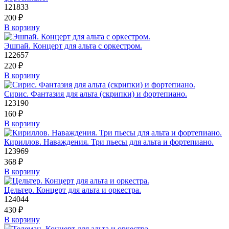
121833
200
₽
В корзину
Эшпай. Концерт для альта с оркестром.
122657
220
₽
В корзину
Сирис. Фантазия для альта (скрипки) и фортепиано.
123190
160
₽
В корзину
Кириллов. Наваждения. Три пьесы для альта и фортепиано.
123969
368
₽
В корзину
Цельтер. Концерт для альта и оркестра.
124044
430
₽
В корзину