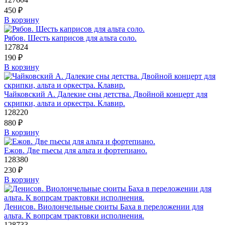
450
₽
В корзину
Рябов. Шесть каприсов для альта соло.
127824
190
₽
В корзину
Чайковский А. Далекие сны детства. Двойной концерт для
скрипки, альта и оркестра. Клавир.
128220
880
₽
В корзину
Ежов. Две пьесы для альта и фортепиано.
128380
230
₽
В корзину
Денисов. Виолончельные сюиты Баха в переложении для
альта. К вопрсам трактовки исполнения.
128733