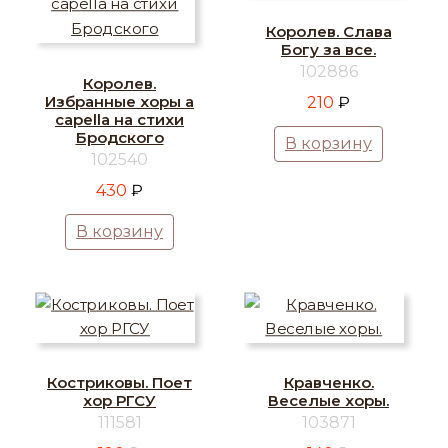
Королев. Слава
Богу за все.
102886
Королев.
Избранные хоры a
210
₽
capella на стихи
Бродского
В корзину
102540
430
₽
В корзину
Костриковы. Поет
Кравченко.
хор РГСУ
Веселые хоры.
111581
103871