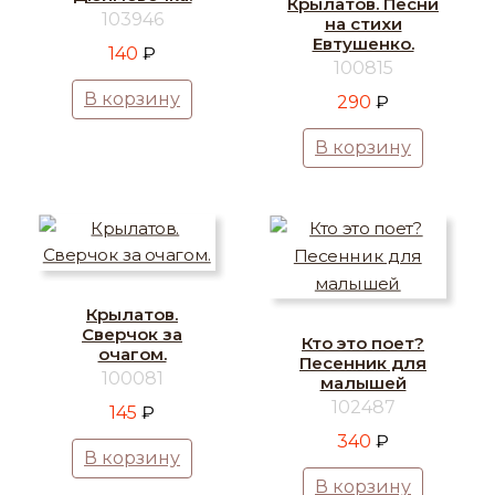
Крылатов. Песни
103946
на стихи
Евтушенко.
140
₽
100815
В корзину
290
₽
В корзину
Крылатов.
Сверчок за
Кто это поет?
очагом.
Песенник для
100081
малышей
102487
145
₽
340
₽
В корзину
В корзину