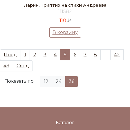
Ларин. Триптих на стихи Андреева
111582
110
₽
В корзину
Пред
1
2
3
4
5
6
7
8
...
42
43
След
Показать по:
12
24
36
Каталог