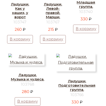
Младшая
Ладушки.
Ладушки.
группа.
Как у
Левой-
103740
наших, у
правой.
ворот
Марши.
330
₽
103747
103767
В корзину
260
₽
215
₽
В корзину
В корзину
Ладушки.
Музыка и чудеса.
Ладушки.
103768
Подготовительная
группа.
280
₽
103766
В корзину
330
₽