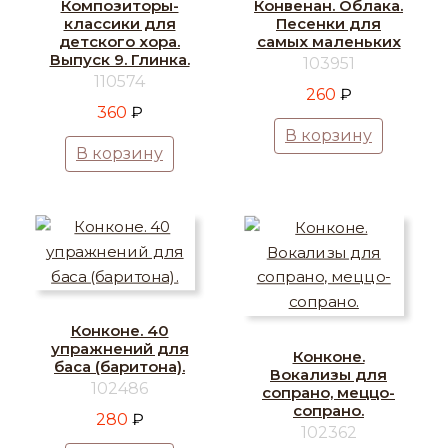
Композиторы-
Конвенан. Облака.
классики для
Песенки для
детского хора.
самых маленьких
Выпуск 9. Глинка.
103951
110574
260
₽
360
₽
В корзину
В корзину
Конконе. 40
упражнений для
Конконе.
баса (баритона).
Вокализы для
102486
сопрано, меццо-
сопрано.
280
₽
102362