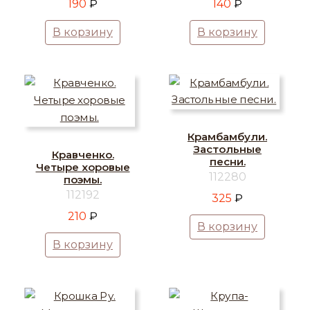
190
₽
140
₽
В корзину
В корзину
Крамбамбули.
Застольные
Кравченко.
песни.
Четыре хоровые
112280
поэмы.
112192
325
₽
210
₽
В корзину
В корзину