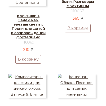
были. Разговоры
с Бахтиным
110067
Кольяшкин.
360
₽
Зачем нам
звезды светят.
В корзину
Песни для детей
в сопровождении
фортепиано
116069
210
₽
В корзину