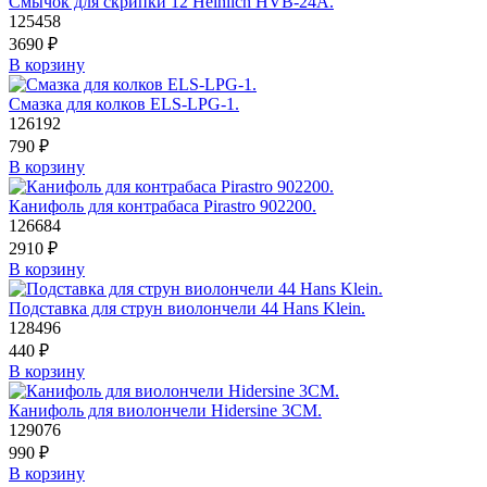
Смычок для скрипки 12 Heinlich HVB-24A.
125458
3690
₽
В корзину
Смазка для колков ELS-LPG-1.
126192
790
₽
В корзину
Канифоль для контрабаса Pirastrо 902200.
126684
2910
₽
В корзину
Подставка для струн виолончели 44 Hans Klein.
128496
440
₽
В корзину
Канифоль для виолончели Hidersine 3CM.
129076
990
₽
В корзину