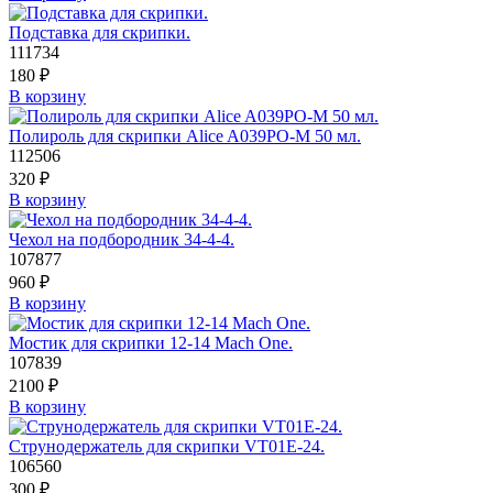
Подставка для скрипки.
111734
180
₽
В корзину
Полироль для скрипки Alice A039PO-M 50 мл.
112506
320
₽
В корзину
Чехол на подбородник 34-4-4.
107877
960
₽
В корзину
Мостик для скрипки 12-14 Mach One.
107839
2100
₽
В корзину
Струнодержатель для скрипки VT01E-24.
106560
300
₽