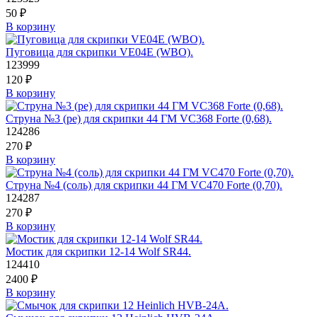
50
₽
В корзину
Пуговица для скрипки VE04E (WBO).
123999
120
₽
В корзину
Струна №3 (ре) для скрипки 44 ГМ VC368 Forte (0,68).
124286
270
₽
В корзину
Струна №4 (соль) для скрипки 44 ГМ VC470 Forte (0,70).
124287
270
₽
В корзину
Мостик для скрипки 12-14 Wolf SR44.
124410
2400
₽
В корзину