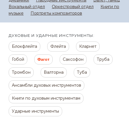
дневники
Народные инструменты
Балет, танец
Вокальный отдел
Оркестровый отдел
Книги по
музыке
Портреты композиторов
ДУХОВЫЕ И УДАРНЫЕ ИНСТРУМЕНТЫ:
Блокфлейта
Флейта
Кларнет
Гобой
Саксофон
Труба
Фагот
Тромбон
Валторна
Туба
Ансамбли духовых инструментов
Книги по духовым инструментам
Ударные инструменты