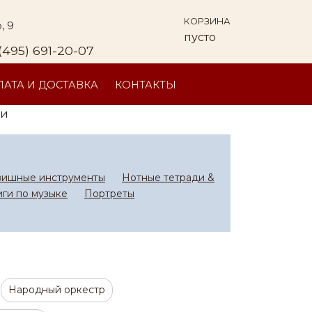
КОРЗИНА
, 9
пусто
(495) 691-20-07
АТА И ДОСТАВКА
КОНТАКТЫ
ки
вишные инструменты
Нотные тетради &
иги по музыке
Портреты
Народный оркестр