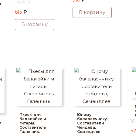
116205
я
615
₽
В корзину
В корзину
Пьесы для
Юному
балалайки и
балалаечнику.
10
е
гитары.
Составители
Составитель
Чендева,
3
Галенчик.
Семендяев.