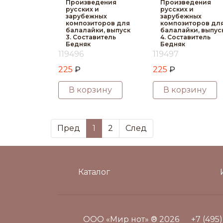
Произведения
Произведения
русских и
русских и
зарубежных
зарубежных
композиторов для
композиторов дл
балалайки, выпуск
балалайки, выпус
3. Составитель
4. Составитель
Бедняк
Бедняк
119496
119497
225
₽
225
₽
В корзину
В корзину
Пред
1
2
След
Каталог
ООО «Мир нот» ® 2026
+7 (495