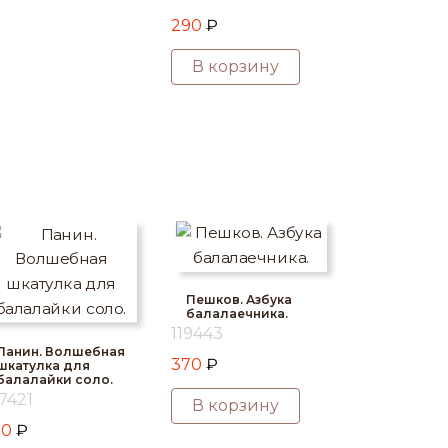
290
₽
В корзину
Пешков. Азбука
балалаечника.
119443
Панин. Волшебная
370
₽
шкатулка для
балалайки соло.
7421
В корзину
20
₽