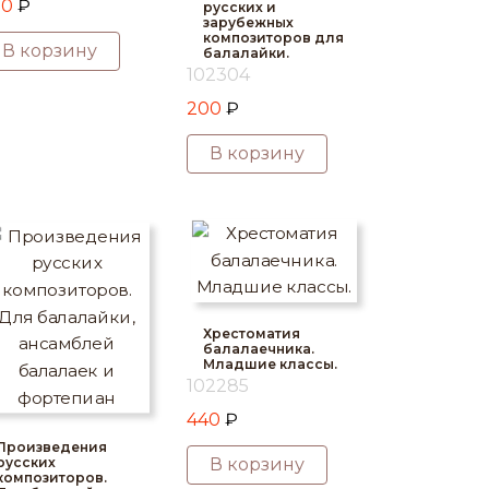
00
₽
русских и
зарубежных
композиторов для
В корзину
балалайки.
102304
200
₽
В корзину
Хрестоматия
балалаечника.
Младшие классы.
102285
440
₽
Произведения
русских
В корзину
композиторов.