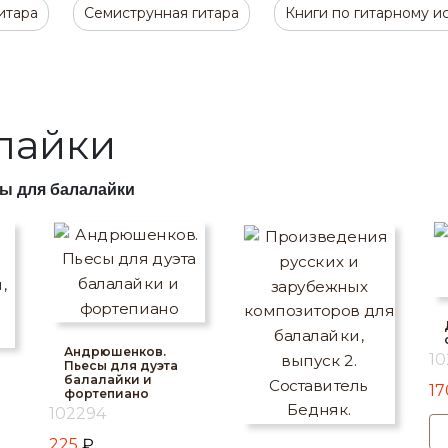
итара
Семиструнная гитара
Книги по гитарному и
лайки
ы для балалайки
Андрюшенков.
1
Пьесы для дуэта
балалайки и
1
фортепиано
102294
225
₽