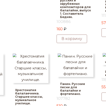
русских и
зарубежных
композиторов для
балалайки, выпуск
1. Составитель
11
Бедняк.
100886
5
160
₽
В корзину
11
Панин. Русские
5
песни для
Хрестоматия
балалайки и
балалаечника.
фортепиано.
Старшие классы,
107782
музыкальное
училище.
510
₽