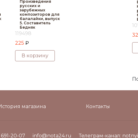
Произведения
русских и
зарубежных
я
композиторов для
к
балалайки, выпуск
5. Составитель
10
Бедняк
119498
3
225
₽
В корзину
По
История магазина
Контакты
) 691-20-07
info@nota24.ru
Телеграм-канал:
notnyi