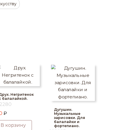
скусству
Друх. Негритенок
с балалайкой.
02280
Дугушин.
70
₽
Музыкальные
зарисовки. Для
балалайки и
В корзину
фортепиано.