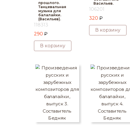
прошлого.
Васильев.
Танцевальная
106201
музыка для
балалайки.
320
₽
(Васильев).
118313
В корзину
290
₽
В корзину