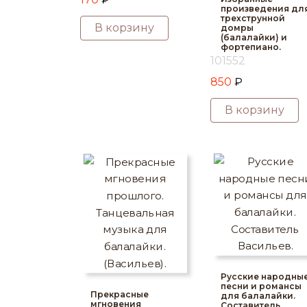
произведения дл
трехструнной
В корзину
домры
(балалайки) и
фортепиано.
101552
850
₽
В корзину
Русские народны
песни и романсы
Прекрасные
для балалайки.
мгновения
Составитель