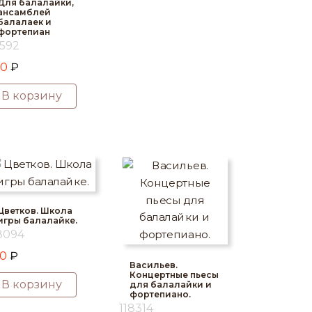
Для балалайки,
ансамблей
балалаек и
фортепиан
1592
70
₽
В корзину
Цветков. Школа
игры балалайке.
8094
50
₽
Васильев.
Концертные пьесы
В корзину
для балалайки и
фортепиано.
118314