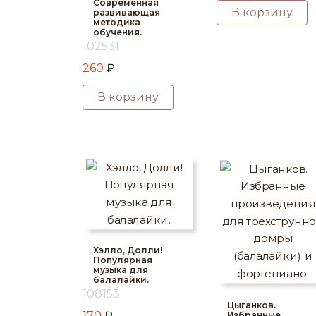
Современная
В корзину
развивающая
методика
обучения.
102531
260
₽
В корзину
Хэлло, Долли!
Популярная
музыка для
балалайки.
108153
Цыганков.
170
₽
Избранные