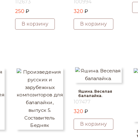
112673
100994
250
₽
320
₽
В корзину
В корзину
Яшина. Веселая
балалайка.
107477
320
₽
В корзину