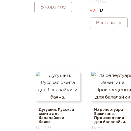
103032
В корзину
520
₽
В корзину
Дугушин. Русская
Из репертуара
сюита для
Зажигина.
балалайки и
Произведения
баяна.
для балалайки.
102279
115194