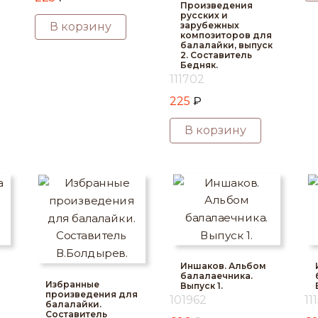
Произведения
русских и
В корзину
зарубежных
композиторов для
балалайки, выпуск
2. Составитель
Бедняк.
111702
225
₽
В корзину
Иншаков. Альбом
балалаечника.
Избранные
Выпуск 1.
произведения для
101962
11
балалайки.
Составитель