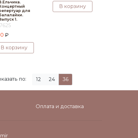
В.Ельчика.
В корзину
Концертный
репертуар для
балалайки.
Выпуск 1.
7625
20
₽
В корзину
казать по:
12
24
36
Оплата и доставка
mir