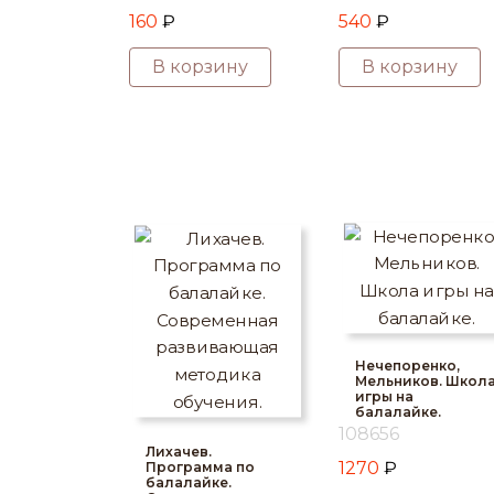
160
₽
540
₽
В корзину
В корзину
Нечепоренко,
Мельников. Школ
игры на
балалайке.
108656
Лихачев.
1270
₽
Программа по
балалайке.