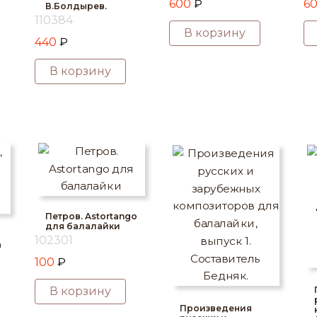
600
₽
6
В.Болдырев.
110384
В корзину
440
₽
В корзину
Петров. Astortango
для балалайки
102301
а
100
₽
В корзину
Произведения