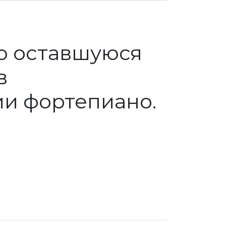
сю оставшуюся
в
и фортепиано.