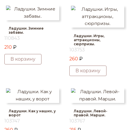
Ладушки. Зимние
забавы.
Ладушки. Игры,
110843
аттракционы,
сюрпризы.
210
₽
103753
260
₽
В корзину
В корзину
Ладушки. Как у наших, у
Ладушки. Левой-
ворот
правой. Марши.
103747
103767
260
₽
215
₽