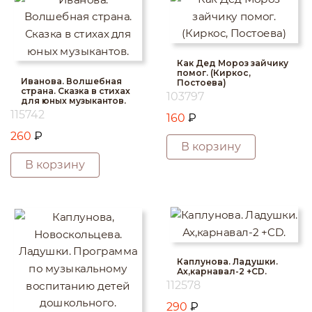
Как Дед Мороз зайчику
помог. (Киркос,
Иванова. Волшебная
Постоева)
страна. Сказка в стихах
103797
для юных музыкантов.
115742
160
₽
260
₽
В корзину
В корзину
Каплунова. Ладушки.
Ах,карнавал-2 +CD.
112578
290
₽