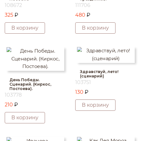
108672
111706
325
₽
480
₽
В корзину
В корзину
Здравствуй, лето!
(сценарий)
День Победы.
103751
Сценарий. (Киркос,
Постоева).
130
₽
103778
210
₽
В корзину
В корзину