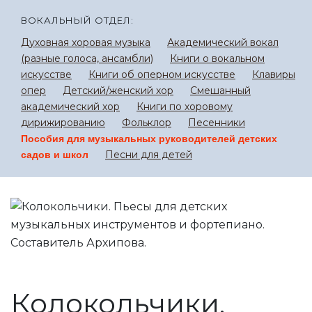
ВОКАЛЬНЫЙ ОТДЕЛ:
Духовная хоровая музыка
Академический вокал
(разные голоса, ансамбли)
Книги о вокальном
искусстве
Книги об оперном искусстве
Клавиры
опер
Детский/женский хор
Смешанный
академический хор
Книги по хоровому
дирижированию
Фольклор
Песенники
Пособия для музыкальных руководителей детских
Песни для детей
садов и школ
Колокольчики.