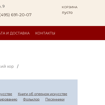
, 9
КОРЗИНА
пусто
(495) 691-20-07
ТА И ДОСТАВКА
КОНТАКТЫ
ий хор
/
кусстве
Книги об оперном искусстве
жированию
Фольклор
Песенники