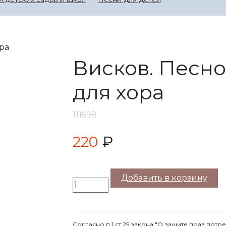
Висков. Песн
для хора
111698
220
₽
Добавить в корзину
Согласно п.1 ст.25 закона "О защите прав потр