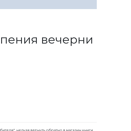
опения вечерни
ебителя", нельзя вернуть обратно в магазин книги,